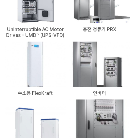
Uninterruptible AC Motor
충전 정류기 PRX
Drives - UMD™ (UPS-VFD)
수소용 FlexKraft
인버터