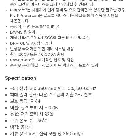
통해 고객의 비즈니스를 크게 향상시킬 수 있습니다.
ECKraft™는 사용자가 쉽게 정비 및 유지 관리할 수 있지만 필요한 경우
KraftPowercon은 글로벌 서비스 네트워크를 통해 신속한 지원을
제공합니다.
공냉식, 주변 온도 55°C, IP44
BWMS 용 설계
개정된 IMO G8 및 USCG에 따른 테스트 및 승인
DNV-GL 및 KR 형식 승인
안정성 극대화를 위한 예비 시스템 내장
최대 200V 또는 40,000A 출력
PowerCare™ – 세계적인 입지 및 지원
손쉬운 문제 해결 – 싱글 사이드 액세스 및 모듈식 설계
Specification
공급 전압: 3 x 380–480 V ± 10%, 50–60 Hz
최대 출력 전류: 다운로드 탭의 기술 자료 참조
보호 등급: IP 44
역률: 정격 부하 시 ≥ 0.95
효율: 정격 출력 시 92%
주위 온도: 0 – 55˚C
냉각: 공냉식
기류 (Airflow): 전력 모듈 당 350 m3/h